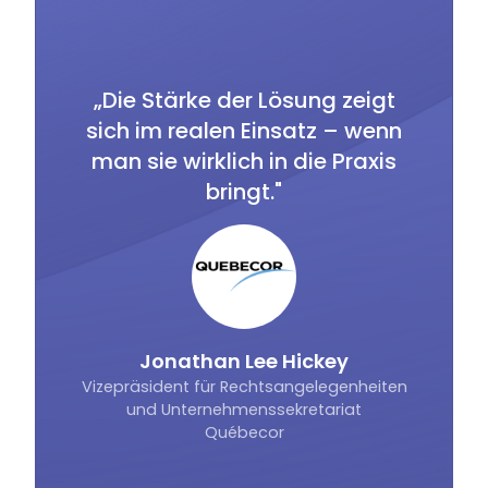
Ve
part
e
 Suite
Verpfl
hliche
und 
„Die Stärke der Lösung zeigt
legend
erfü
sich im realen Einsatz – wenn
eichen
voll
man sie wirklich in die Praxis
ik oder
Infor
bringt."
htigen
an ve
d
Vers
Ku
Jonathan Lee Hickey
wir
Vizepräsident für Rechtsangelegenheiten
und Unternehmenssekretariat
Québecor