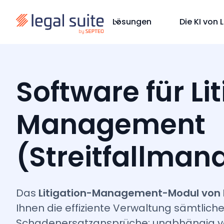
Lösungen
Die KI von 
Software für Li
Management
(Streitfallma
Das
Litigation-Management-Modul von L
Ihnen die effiziente Verwaltung sämtlicher
Schadenersatzansprüche: unabhängig vo