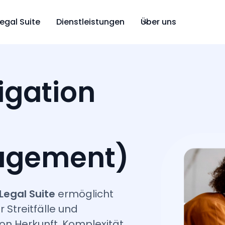
Legal Suite
Dienstleistungen
Über uns
tigation
nagement)
egal Suite
ermöglicht
 Streitfälle und
n Herkunft, Komplexität