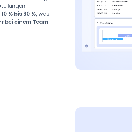
bteilungen
n
10 % bis 30 %
, was
hr bei einem Team