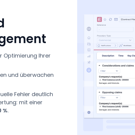
d
agement
ur Optimierung Ihrer
ungen und überwachen
elle Fehler deutlich
rtung: mit einer
0 %
.