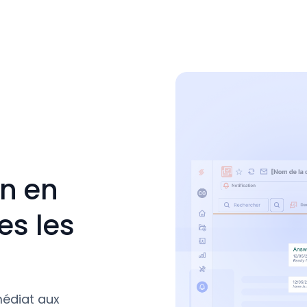
on en
es les
médiat aux