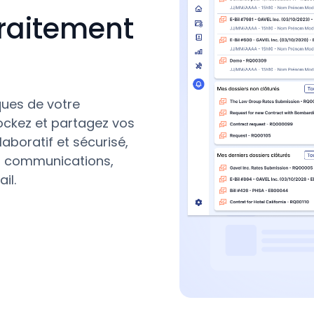
traitement
ques de votre
ockez et partagez vos
boratif et sécurisé,
es communications,
il.