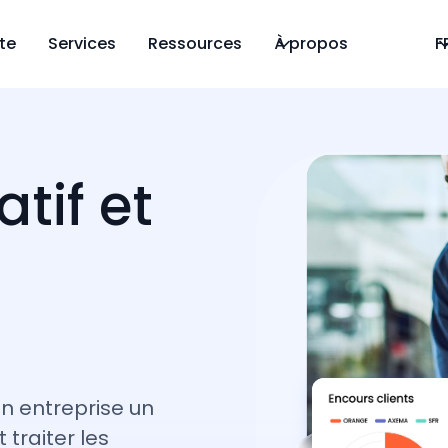
ite
Services
Ressources
À propos
F
atif et
en entreprise un
 traiter les