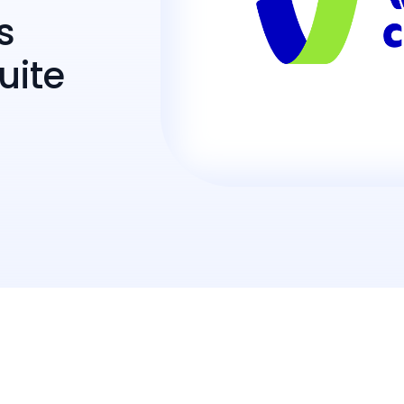
s
uite