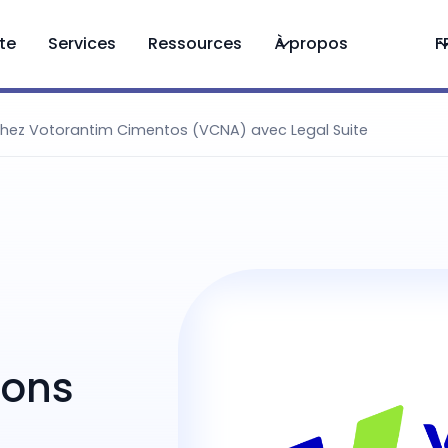
ite
Services
Ressources
À propos
F
 chez Votorantim Cimentos (VCNA) avec Legal Suite
ions